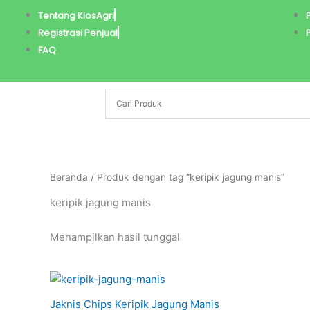
Lewati
Tentang KiosAgri
ke
Registrasi Penjual
konten
FAQ
Beranda
/ Produk dengan tag “keripik jagung manis”
keripik jagung manis
Menampilkan hasil tunggal
Jaknis Chips Keripik Jagung Manis