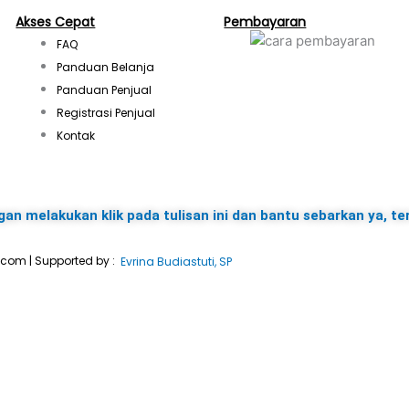
s
Akses Cepat
Pembayaran
FAQ
t
Panduan Belanja
Panduan Penjual
a
Registrasi Penjual
Kontak
g
r
gan melakukan klik pada tulisan ini dan bantu sebarkan ya, te
a
.com | Supported by :
Evrina Budiastuti, SP
m