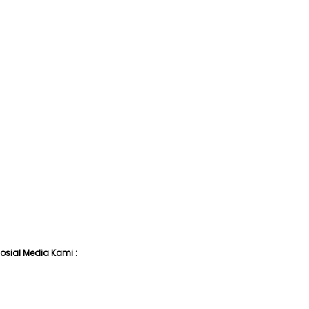
I
 Sosial Media Kami :
n