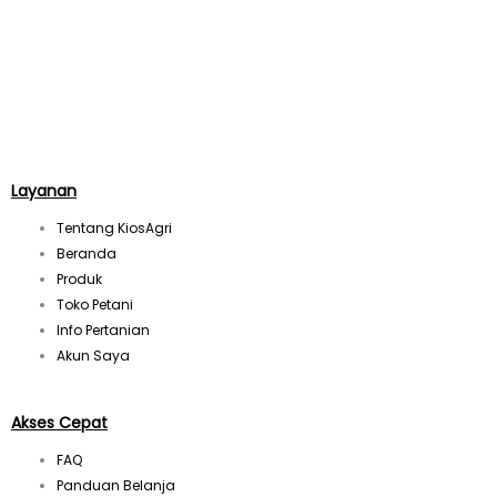
I
n
s
t
Layanan
Tentang KiosAgri
a
Beranda
Produk
g
Toko Petani
Info Pertanian
r
Akun Saya
a
Akses Cepat
FAQ
m
Panduan Belanja