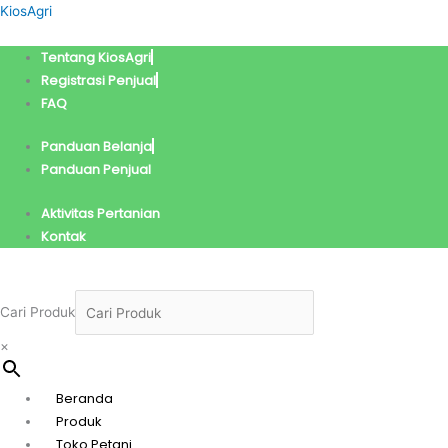
Lewati
Menu
KiosAgri
ke
konten
Tentang KiosAgri
Registrasi Penjual
FAQ
Panduan Belanja
Panduan Penjual
Aktivitas Pertanian
Kontak
Cari Produk
×
Beranda
Produk
Toko Petani