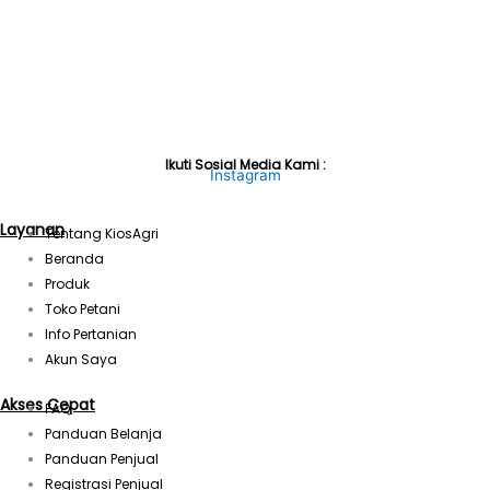
Ikuti Sosial Media Kami :
Instagram
Layanan
Tentang KiosAgri
Beranda
Produk
Toko Petani
Info Pertanian
Akun Saya
Akses Cepat
FAQ
Panduan Belanja
Panduan Penjual
Registrasi Penjual