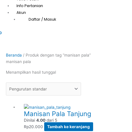
Info Pertanian
Akun
Daftar / Masuk
0
Beranda
/ Produk dengan tag “manisan pala”
manisan pala
Menampilkan hasil tunggal
Manisan Pala Tanjung
Dinilai
4.00
dari 5
Rp
20.000
Tambah ke keranjang