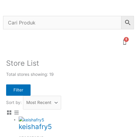
Lewati
ke
konten
Menu
Store List
Total stores showing: 19
Filter
Sort by:
keishafry5