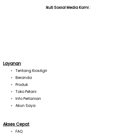
Ikuti Sosial Media Kami :
I
n
s
t
Layanan
Tentang KiosAgri
a
Beranda
Produk
Toko Petani
g
Info Pertanian
Akun Saya
r
a
Akses Cepat
FAQ