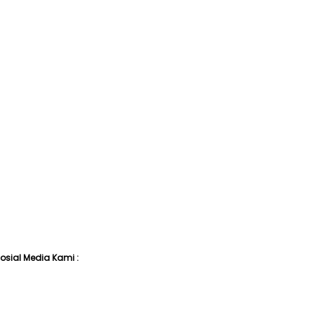
I
 Sosial Media Kami :
n