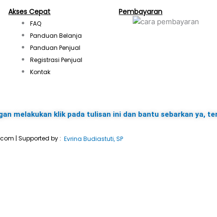
s
Akses Cepat
Pembayaran
FAQ
t
Panduan Belanja
Panduan Penjual
a
Registrasi Penjual
Kontak
g
r
gan melakukan klik pada tulisan ini dan bantu sebarkan ya, te
a
.com | Supported by :
Evrina Budiastuti, SP
m