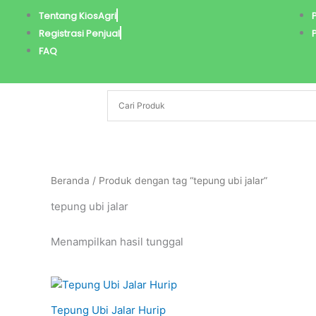
Lewati
Tentang KiosAgri
ke
Registrasi Penjual
konten
FAQ
Beranda
/ Produk dengan tag “tepung ubi jalar”
tepung ubi jalar
Menampilkan hasil tunggal
Tepung Ubi Jalar Hurip