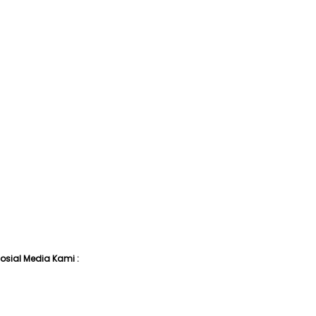
I
 Sosial Media Kami :
n