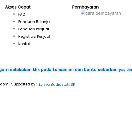
s
Akses Cepat
Pembayaran
FAQ
t
Panduan Belanja
Panduan Penjual
a
Registrasi Penjual
Kontak
g
r
gan melakukan klik pada tulisan ini dan bantu sebarkan ya, te
a
.com | Supported by :
Evrina Budiastuti, SP
m