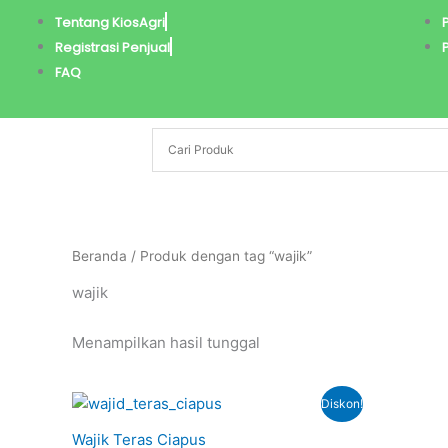
Lewati
Tentang KiosAgri
ke
Registrasi Penjual
konten
FAQ
Beranda
/ Produk dengan tag “wajik”
wajik
Menampilkan hasil tunggal
Harga
Harga
Diskon!
aslinya
saat
adalah:
ini
Wajik Teras Ciapus