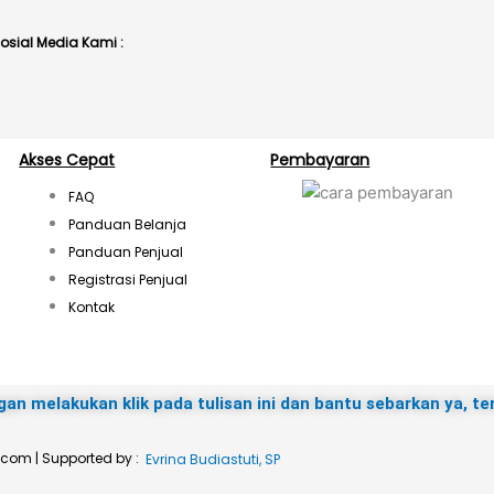
I
 Sosial Media Kami :
n
s
Akses Cepat
Pembayaran
FAQ
t
Panduan Belanja
Panduan Penjual
a
Registrasi Penjual
Kontak
g
r
gan melakukan klik pada tulisan ini dan bantu sebarkan ya, te
a
.com | Supported by :
Evrina Budiastuti, SP