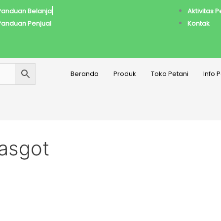
Panduan Belanja
Aktivitas 
Panduan Penjual
Kontak
Beranda
Produk
Toko Petani
Info 
asgot