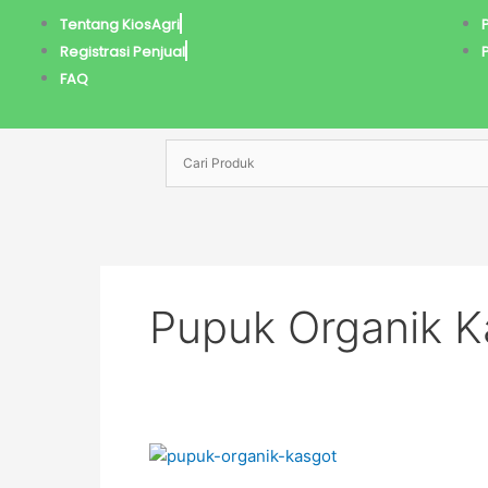
Lewati
Tentang KiosAgri
ke
Registrasi Penjual
konten
FAQ
Pupuk Organik K
Pupuk
Organik