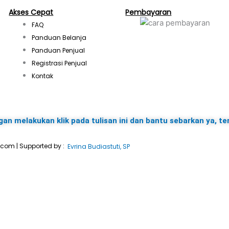
s
Akses Cepat
Pembayaran
FAQ
t
Panduan Belanja
Panduan Penjual
a
Registrasi Penjual
Kontak
g
r
gan melakukan klik pada tulisan ini dan bantu sebarkan ya, te
a
.com | Supported by :
Evrina Budiastuti, SP
m