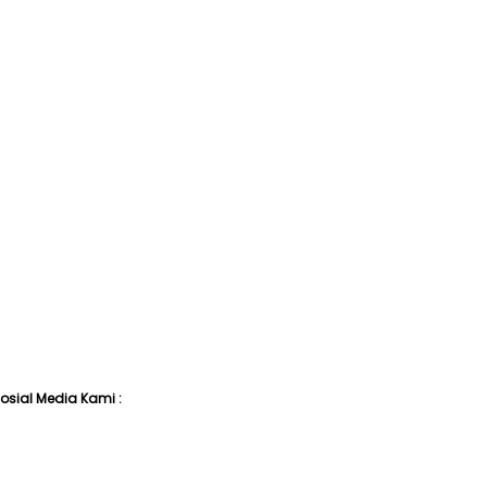
I
 Sosial Media Kami :
n