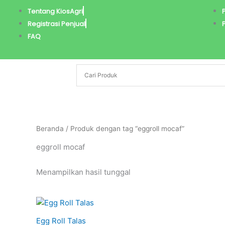
Lewati
Tentang KiosAgri
ke
Registrasi Penjual
konten
FAQ
Beranda
/ Produk dengan tag “eggroll mocaf”
eggroll mocaf
Menampilkan hasil tunggal
Egg Roll Talas