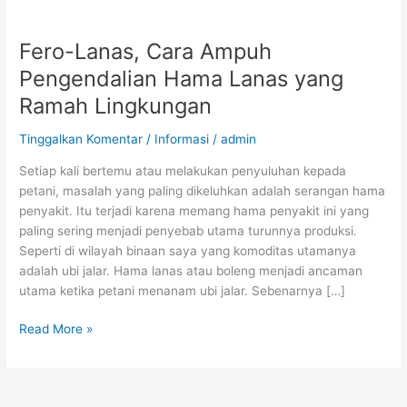
Fero-
Lanas,
Fero-Lanas, Cara Ampuh
Cara
Ampuh
Pengendalian Hama Lanas yang
Pengendalian
Ramah Lingkungan
Hama
Lanas
Tinggalkan Komentar
/
Informasi
/
admin
yang
Ramah
Setiap kali bertemu atau melakukan penyuluhan kepada
Lingkungan
petani, masalah yang paling dikeluhkan adalah serangan hama
penyakit. Itu terjadi karena memang hama penyakit ini yang
paling sering menjadi penyebab utama turunnya produksi.
Seperti di wilayah binaan saya yang komoditas utamanya
adalah ubi jalar. Hama lanas atau boleng menjadi ancaman
utama ketika petani menanam ubi jalar. Sebenarnya […]
Read More »