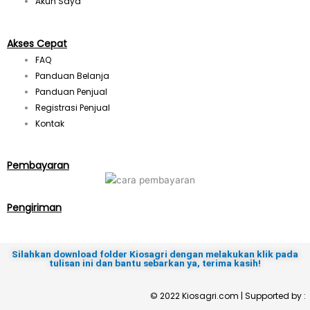
Akun Saya
r
a
Akses Cepat
FAQ
m
Panduan Belanja
Panduan Penjual
Registrasi Penjual
Kontak
Pembayaran
Pengiriman
Silahkan download folder Kiosagri dengan melakukan klik pada
tulisan ini dan bantu sebarkan ya, terima kasih!
© 2022 Kiosagri.com | Supported by :