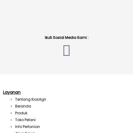
Ikuti Sosial Media Kami :
I
n
s
t
Layanan
Tentang KiosAgri
a
Beranda
Produk
Toko Petani
g
Info Pertanian