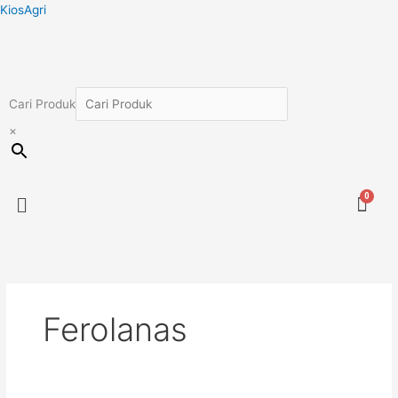
Lewati
KiosAgri
ke
konten
Cari Produk
×
Menu
Ferolanas