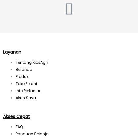
I
n
s
t
Layanan
Tentang KiosAgri
a
Beranda
Produk
g
Toko Petani
Info Pertanian
r
Akun Saya
a
Akses Cepat
FAQ
m
Panduan Belanja