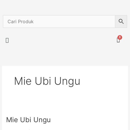
Lewati
ke
konten
Menu
Mie Ubi Ungu
Mie
Ubi
Mie Ubi Ungu
Ungu