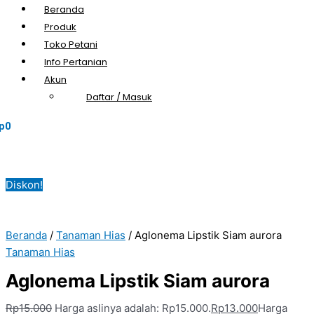
Beranda
Produk
Toko Petani
Info Pertanian
Akun
Daftar / Masuk
p
0
Diskon!
Beranda
/
Tanaman Hias
/ Aglonema Lipstik Siam aurora
Tanaman Hias
Aglonema Lipstik Siam aurora
Rp
15.000
Harga aslinya adalah: Rp15.000.
Rp
13.000
Harga