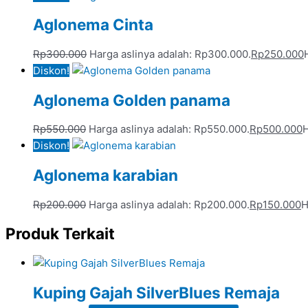
Aglonema Cinta
Rp
300.000
Harga aslinya adalah: Rp300.000.
Rp
250.000
Diskon!
Aglonema Golden panama
Rp
550.000
Harga aslinya adalah: Rp550.000.
Rp
500.000
H
Diskon!
Aglonema karabian
Rp
200.000
Harga aslinya adalah: Rp200.000.
Rp
150.000
H
Produk Terkait
Kuping Gajah SilverBlues Remaja