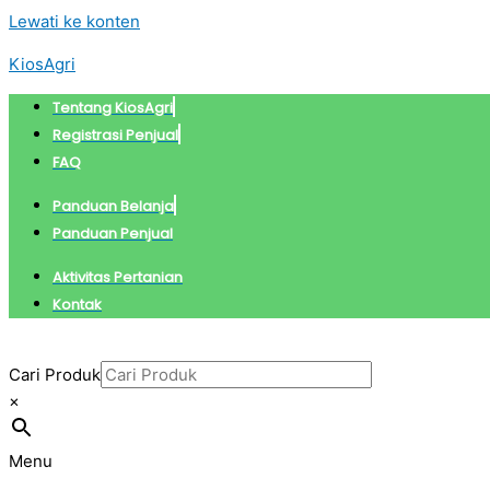
Lewati ke konten
KiosAgri
Tentang KiosAgri
Registrasi Penjual
FAQ
Panduan Belanja
Panduan Penjual
Aktivitas Pertanian
Kontak
Cari Produk
×
Menu