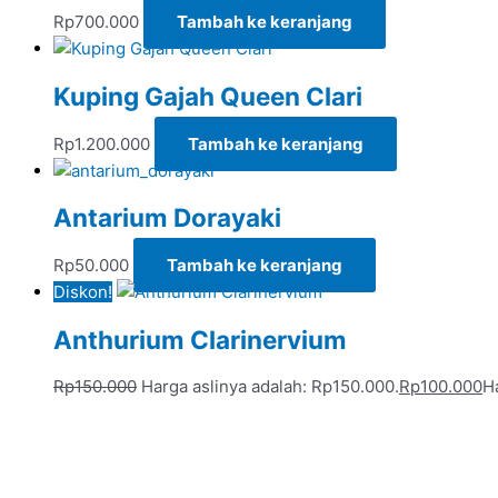
Rp
700.000
Tambah ke keranjang
Kuping Gajah Queen Clari
Rp
1.200.000
Tambah ke keranjang
Antarium Dorayaki
Rp
50.000
Tambah ke keranjang
Diskon!
Anthurium Clarinervium
Rp
150.000
Harga aslinya adalah: Rp150.000.
Rp
100.000
H