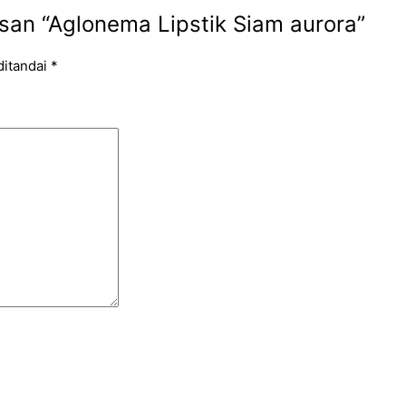
an “Aglonema Lipstik Siam aurora”
ditandai
*