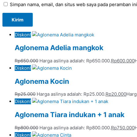
Simpan nama, email, dan situs web saya pada peramban ini
Diskon!
Aglonema Adelia mangkok
Rp
650.000
Harga aslinya adalah: Rp650.000.
Rp
600.000
H
Diskon!
Aglonema Kocin
Rp
25.000
Harga aslinya adalah: Rp25.000.
Rp
20.000
Harg
Diskon!
Aglonema Tiara indukan + 1 anak
Rp
800.000
Harga aslinya adalah: Rp800.000.
Rp
750.000
H
Diskon!