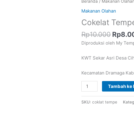
Harga
Kuantitas
Beranda
/
Makanan Olaha
asliny
Cokelat
Makanan Olahan
adalah
Tempe
Cokelat Temp
Rp10.0
(CoPe)
Rp
10.000
Rp
8.0
Diproduksi oleh My Tem
KWT Sekar Asri Desa Ci
Kecamatan Dramaga Kab
Tambah ke 
SKU:
coklat tempe
Kateg