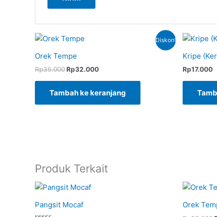
Harga
Harga
Diskon!
aslinya
saat
adalah:
ini
Orek Tempe
Kripe (Ke
Rp35.000.
adalah:
Rp32.000.
Rp
35.000
Rp
32.000
Rp
17.000
Tambah ke keranjang
Tamb
Produk Terkait
a
a
Pangsit Mocaf
Orek Tem