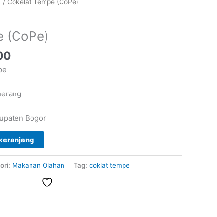
Harga
n
/ Cokelat Tempe (CoPe)
a
saat
:
ini
e (CoPe)
00.
adalah:
Rp8.000.
00
pe
herang
upaten Bogor
keranjang
ori:
Makanan Olahan
Tag:
coklat tempe