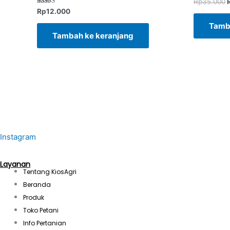
Rp
35.000
Dinilai
Rp
12.000
5.00
dari 5
Tamb
Tambah ke keranjang
Instagram
Layanan
Tentang KiosAgri
Beranda
Produk
Toko Petani
Info Pertanian