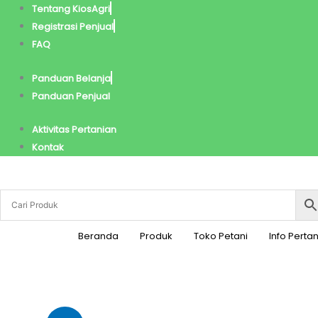
Lewati
Tentang KiosAgri
ke
Registrasi Penjual
konten
FAQ
Panduan Belanja
Panduan Penjual
Aktivitas Pertanian
Kontak
Beranda
Produk
Toko Petani
Info Perta