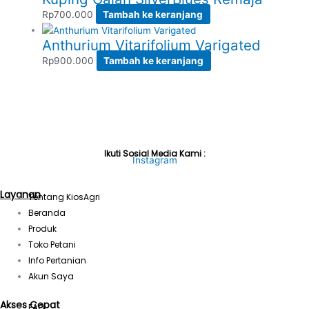
Rp
700.000
Tambah ke keranjang
Anthurium Vitarifolium Varigated
Rp
900.000
Tambah ke keranjang
Ikuti Sosial Media Kami :
Instagram
Layanan
Tentang KiosAgri
Beranda
Produk
Toko Petani
Info Pertanian
Akun Saya
Akses Cepat
FAQ