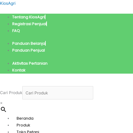
Lewati
Menu
Kuantitas
Harga
Harga
KiosAgri
ke
Sari
aslinya
saat
konten
Pala
adalah:
ini
Tentang KiosAgri
Namira
Rp15.000.
adalah:
Registrasi Penjual
Rp14.000.
FAQ
Panduan Belanja
Panduan Penjual
Aktivitas Pertanian
Kontak
Cari Produk
×
Beranda
Produk
Toko Petani