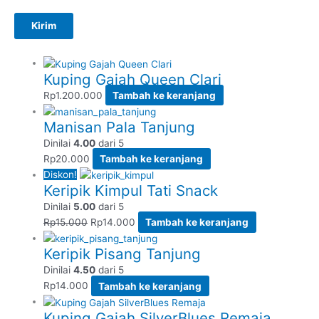
Kuping Gajah Queen Clari
Rp
1.200.000
Tambah ke keranjang
Manisan Pala Tanjung
Dinilai
4.00
dari 5
Rp
20.000
Tambah ke keranjang
Diskon!
Keripik Kimpul Tati Snack
Dinilai
5.00
dari 5
Rp
15.000
Rp
14.000
Tambah ke keranjang
Keripik Pisang Tanjung
Dinilai
4.50
dari 5
Rp
14.000
Tambah ke keranjang
Kuping Gajah SilverBlues Remaja