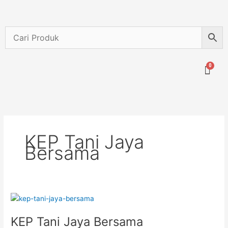
Lewati
ke
konten
Menu
KEP Tani Jaya
Bersama
KEP
Tani
KEP Tani Jaya Bersama
Jaya