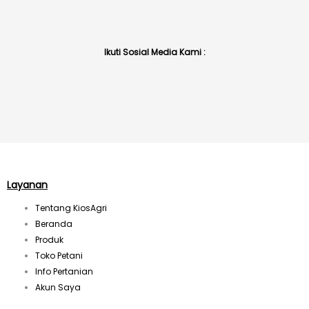
Ikuti Sosial Media Kami :
I
n
s
t
Layanan
Tentang KiosAgri
a
Beranda
Produk
g
Toko Petani
Info Pertanian
r
Akun Saya