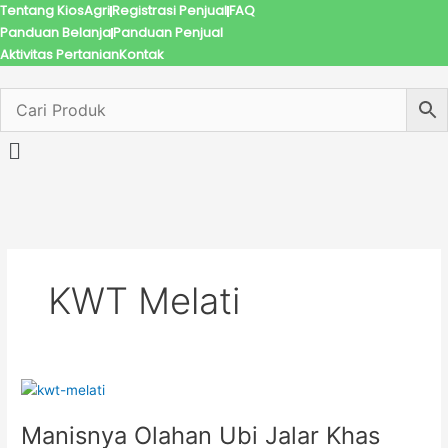
Tentang KiosAgri
Registrasi Penjual
FAQ
Lewati
Panduan Belanja
Panduan Penjual
ke
Aktivitas Pertanian
Kontak
konten
Menu
KWT Melati
Manisnya
Olahan
Manisnya Olahan Ubi Jalar Khas
Ubi