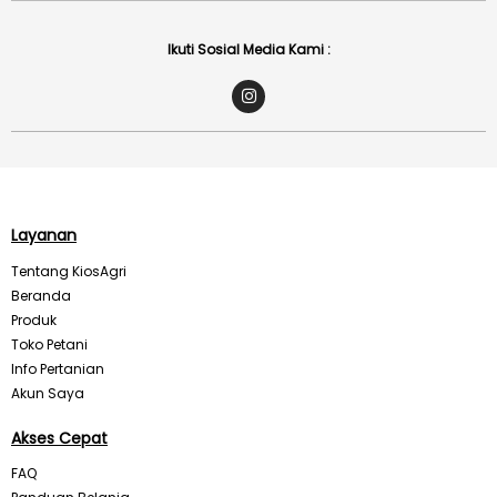
Ikuti Sosial Media Kami :
I
n
s
t
a
g
r
a
m
Layanan
Tentang KiosAgri
Beranda
Produk
Toko Petani
Info Pertanian
Akun Saya
Akses Cepat
FAQ