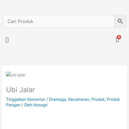
Lewati
ke
konten
Menu
Ubi Jalar
Tinggalkan Komentar
/
Dramaga
,
Kecamatan
,
Produk
,
Produk
Pangan
/ Oleh
kiosagri