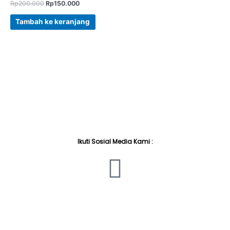
Rp
200.000
Rp
150.000
Tambah ke keranjang
Ikuti Sosial Media Kami :
I
n
s