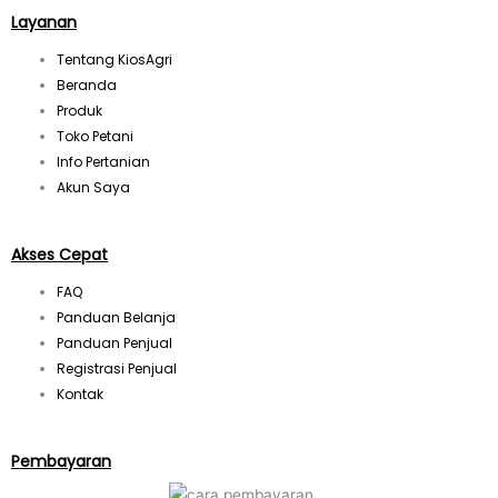
t
Layanan
Tentang KiosAgri
a
Beranda
Produk
g
Toko Petani
Info Pertanian
r
Akun Saya
a
Akses Cepat
FAQ
m
Panduan Belanja
Panduan Penjual
Registrasi Penjual
Kontak
Pembayaran