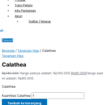
Toko Petani
Info Pertanian
Akun
Daftar / Masuk
p
0
Diskon!
Beranda
/
Tanaman Hias
/ Calathea
Tanaman Hias
Calathea
Rp
140.000
Harga aslinya adalah: Rp140.000.
Rp
90.000
Harga saat
ini adalah: Rp90.000.
Calathea
Kuantitas Calathea
Tambah ke keranjang