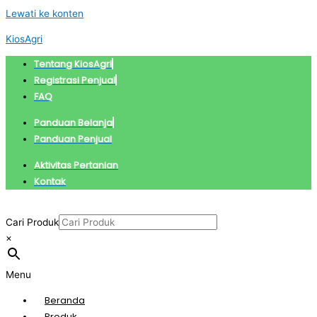
Lewati ke konten
KiosAgri
Tentang KiosAgri
Registrasi Penjual
FAQ
Panduan Belanja
Panduan Penjual
Aktivitas Pertanian
Kontak
Cari Produk
×
Menu
Beranda
Produk